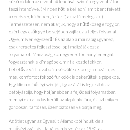
külső oldalon az elvont hő leadását szintén egy ventilátor
teszi intenzívvé. (Minden hőt le kell adni, amit bent felvett
a rendszer, különben „felforr”, azaz túlmelegszik.)
Természetesen, nem akarjuk, hogy a hűtőközeg elfogyjon,
ezért egy csőkígyó belsejében zajlik ez a teljes folyamat.
Ugye, milyen egyszerű? És az alap a mai napig ugyanez,
csak rengeteg fejlesztéssel optimalizálják ezt a
folyamatot. Manapság kb. negyed-ötöd annyi energiát
fogyasztanak a klímagépek, mint a kezdetekkor.
Lehetővé vált továbbá a készülékek programozása, és
más, komfortot fokozó funkciók is bekerültek a gépekbe.
Egy klíma minőségi szintjét, így az árát is leginkább az
befolyásolja, hogy hol jár ebben a fejlődési folyamatban,
mennyi extra tudás került az alapfunkcióra, és azt milyen
gondosan, tartósan, üzembiztosan valósítja meg.
Az ötlet ugyan az Egyesült Államokból indult, de a
minőségi gyártást Japánban kezdték az 1960-as