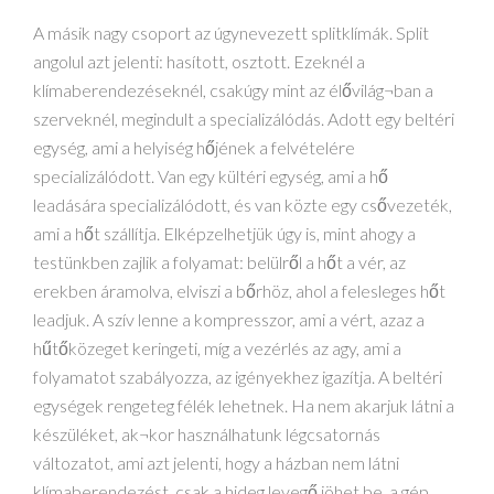
A másik nagy csoport az úgynevezett splitklímák. Split
angolul azt jelenti: hasított, osztott. Ezeknél a
klímaberendezéseknél, csakúgy mint az élővilág¬ban a
szerveknél, megindult a specializálódás. Adott egy beltéri
egység, ami a helyiség hőjének a felvételére
specializálódott. Van egy kültéri egység, ami a hő
leadására specializálódott, és van közte egy csővezeték,
ami a hőt szállítja. Elképzelhetjük úgy is, mint ahogy a
testünkben zajlik a folyamat: belülről a hőt a vér, az
erekben áramolva, elviszi a bőrhöz, ahol a felesleges hőt
leadjuk. A szív lenne a kompresszor, ami a vért, azaz a
hűtőközeget keringeti, míg a vezérlés az agy, ami a
folyamatot szabályozza, az igényekhez igazítja. A beltéri
egységek rengeteg félék lehetnek. Ha nem akarjuk látni a
készüléket, ak¬kor használhatunk légcsatornás
változatot, ami azt jelenti, hogy a házban nem látni
klímaberendezést, csak a hideg levegő jöhet be, a gép