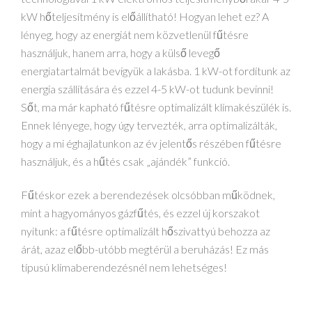
kW hőteljesítmény is előállítható! Hogyan lehet ez? A
lényeg, hogy az energiát nem közvetlenül fűtésre
használjuk, hanem arra, hogy a külső levegő
energiatartalmát bevigyük a lakásba. 1 kW-ot fordítunk az
energia szállítására és ezzel 4-5 kW-ot tudunk bevinni!
Sőt, ma már kapható fűtésre optimalizált klímakészülék is.
Ennek lényege, hogy úgy tervezték, arra optimalizálták,
hogy a mi éghajlatunkon az év jelentős részében fűtésre
használjuk, és a hűtés csak „ajándék” funkció.
Fűtéskor ezek a berendezések olcsóbban működnek,
mint a hagyományos gázfűtés, és ezzel új korszakot
nyitunk: a fűtésre optimalizált hőszivattyú behozza az
árát, azaz előbb-utóbb megtérül a beruházás! Ez más
típusú klímaberendezésnél nem lehetséges!