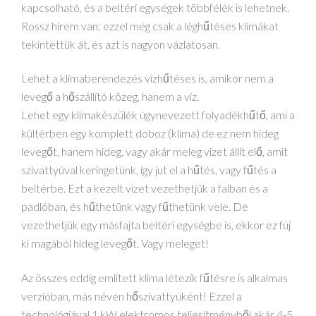
kapcsolható, és a beltéri egységek többfélék is lehetnek.
Rossz hírem van: ezzel még csak a léghűtéses klímákat
tekintettük át, és azt is nagyon vázlatosan.
Lehet a klímaberendezés vízhűtéses is, amikor nem a
levegő a hőszállító közeg, hanem a víz.
Lehet egy klímakészülék úgynevezett folyadékhűtő, ami a
kültérben egy komplett doboz (klíma) de ez nem hideg
levegőt, hanem hideg, vagy akár meleg vizet állít elő, amit
szivattyúval keringetünk, így jut el a hűtés, vagy fűtés a
beltérbe. Ezt a kezelt vizet vezethetjük a falban és a
padlóban, és hűthetünk vagy fűthetünk vele. De
vezethetjük egy másfajta beltéri egységbe is, ekkor ez fúj
ki magából hideg levegőt. Vagy meleget!
Az összes eddig említett klíma létezik fűtésre is alkalmas
verzióban, más néven hőszivattyúként! Ezzel a
technológiával 1 kW elektromos teljesítményből akár 4-5