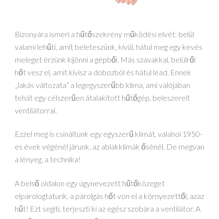
Bizonyára ismeri a hűtőszekrény működési elvét: belül
valami lehűti, amit beleteszünk, kívül, hátul meg egy kevés
meleget érzünk kijönni a gépből. Más szavakkal, belülről
hőt vesz el, amit kivisz a dobozból és hátul lead. Ennek
„lakás változata” a legegyszerűbb klíma, ami valójában
tehát egy célszerűen átalakított hűtőgép, beleszerelt
ventilátorral.
Ezzel meg is csináltunk egy egyszerű klímát, valahol 1950-
es évek végénél járunk, az ablakklímák ősénél. De megvan
a lényeg, a technika!
A belső oldalon egy úgynevezett hűtőközeget
elpárologtatunk, a párolgás hőt von el a környezettől, azaz
hűt! Ezt segíti, terjeszti ki az egész szobára a ventilátor. A