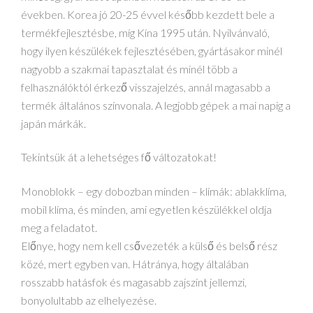
években. Korea jó 20-25 évvel később kezdett bele a
termékfejlesztésbe, míg Kína 1995 után. Nyilvánvaló,
hogy ilyen készülékek fejlesztésében, gyártásakor minél
nagyobb a szakmai tapasztalat és minél több a
felhasználóktól érkező visszajelzés, annál magasabb a
termék általános színvonala. A legjobb gépek a mai napig a
japán márkák.
Tekintsük át a lehetséges fő változatokat!
Monoblokk – egy dobozban minden – klímák: ablakklíma,
mobil klíma, és minden, ami egyetlen készülékkel oldja
meg a feladatot.
Előnye, hogy nem kell csővezeték a külső és belső rész
közé, mert egyben van. Hátránya, hogy általában
rosszabb hatásfok és magasabb zajszint jellemzi,
bonyolultabb az elhelyezése.