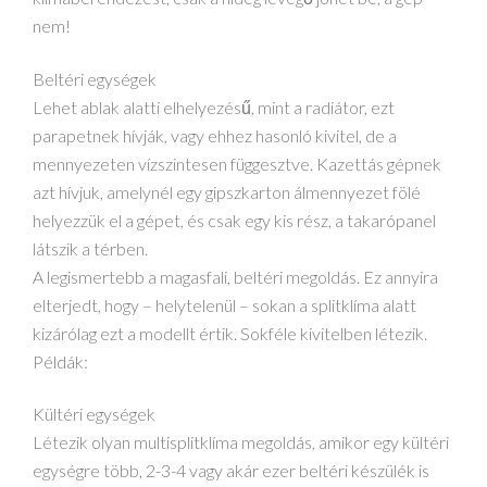
nem!
Beltéri egységek
Lehet ablak alatti elhelyezésű, mint a radiátor, ezt
parapetnek hívják, vagy ehhez hasonló kivitel, de a
mennyezeten vízszintesen függesztve. Kazettás gépnek
azt hívjuk, amelynél egy gipszkarton álmennyezet fölé
helyezzük el a gépet, és csak egy kis rész, a takarópanel
látszik a térben.
A legismertebb a magasfali, beltéri megoldás. Ez annyira
elterjedt, hogy – helytelenül – sokan a splitklíma alatt
kizárólag ezt a modellt értik. Sokféle kivitelben létezik.
Példák:
Kültéri egységek
Létezik olyan multisplitklíma megoldás, amikor egy kültéri
egységre több, 2-3-4 vagy akár ezer beltéri készülék is